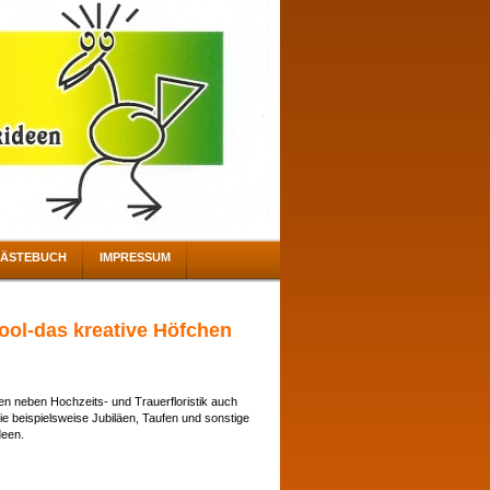
ÄSTEBUCH
IMPRESSUM
ol-das kreative Höfchen
en neben Hochzeits- und Trauerfloristik auch
e beispielsweise Jubiläen, Taufen und sonstige
deen.