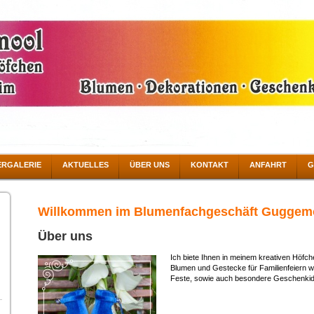
ERGALERIE
AKTUELLES
ÜBER UNS
KONTAKT
ANFAHRT
G
Willkommen im Blumenfachgeschäft Guggemo
Über uns
Ich biete Ihnen in meinem kreativen Höfch
Blumen und Gestecke für Familienfeiern wi
Feste, sowie auch besondere Geschenki