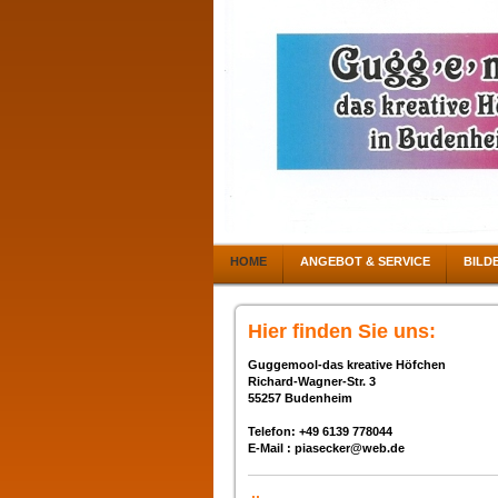
HOME
ANGEBOT & SERVICE
BILD
Hier finden Sie uns:
Guggemool-das kreative Höfchen
Richard-Wagner-Str. 3
55257 Budenheim
Telefon: +49 6139 778044
E-Mail : piasecker@web.de