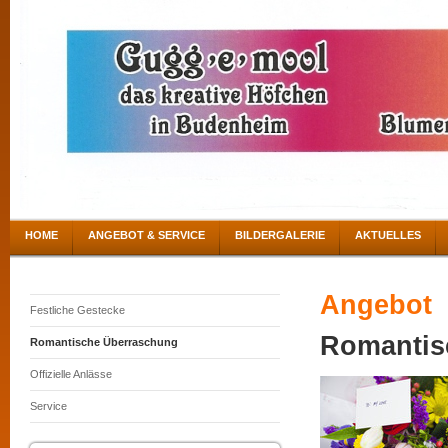
HOME
ANGEBOT & SERVICE
BILDERGALERIE
AKTUELLES
Angebot
Festliche Gestecke
Romantis
Romantische Überraschung
Offizielle Anlässe
Service